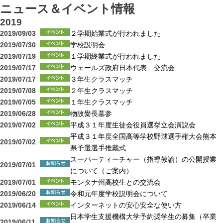
ニュース＆イベント情報
2019
2019/09/03
２学期始業式が行われました
2019/07/30
学校説明会
2019/07/19
１学期終業式が行われました
2019/07/17
ウェールズ政府日本代表 交流会
2019/07/17
３年生クラスマッチ
2019/07/08
２年生クラスマッチ
2019/07/05
１年生クラスマッチ
2019/06/28
物故黌長墓参
2019/07/02
平成３１年度生徒会役員選挙立会演説会
平成３１年度全国高等学校野球選手権大会熊本
2019/07/02
県予選選手推戴式
スーパーティーチャー（指導教諭）の公開授業
2019/07/01
について（ご案内）
2019/07/01
モンタナ州高校生との交流会
2019/06/20
令和元年度学校説明会について
2019/06/14
インターネットの安心安全な使い方
日本学生支援機構大学予約奨学生の募集（卒業
2019/06/11