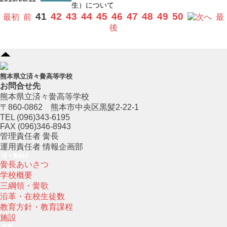
生）について
41
42
43
44
45
46
47
48
49
50
最初
前
へ
最
後
熊本県立済々黌高等学校
お問合せ先
熊本県立済々黌高等学校
〒860-0862 熊本市中央区黒髪2-22-1
TEL (096)343-6195
FAX (096)346-8943
管理責任者 黌長
運用責任者 情報企画部
済々黌紹介
黌長あいさつ
学校概要
三綱領・黌歌
沿革・在校生徒数
教育方針・教育課程
施設
進路