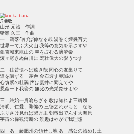
黌歌
山形 元治 作詞
猪瀬 久三 作曲
一 碧落仰げば偉なる哉 渦巻く煙幾百丈
世界一てふ大火山 我等の意気を示さずや
銀杏城東龍山の 翠を占むる濟濟黌
滾々尽きぬ白川に 宏壮偉大の影うつす
二 往昔懐へば遠き哉 同心の友集りて
道を講ずる一茅舎 金石透す赤誠の
心筑紫の杜鵑 声は雲井に聞えてや
恩命一下我黌の 無比の光栄銘せよや
三 終始一貫渝らざる 教は知れよ三綱領
清明、仁愛、剛健の 三徳之れがもとゝなる
ふりさけ見れば碧万里 朝暾出でんず大海原
宇宙の偉観清新の 景趣はやがて我理想
四 あゝ藤肥州の領せし地 あゝ感公の治めし土