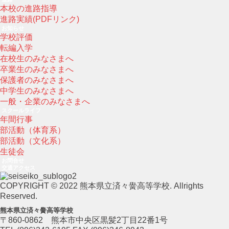
本校の進路指導
進路実績(PDFリンク)
お知らせ
学校評価
転編入学
在校生のみなさまへ
卒業生のみなさまへ
保護者のみなさまへ
中学生のみなさまへ
一般・企業のみなさまへ
スクールライフ
年間行事
部活動（体育系）
部活動（文化系）
生徒会
お問合せ
交通アクセス
COPYRIGHT © 2022 熊本県立済々黌高等学校. Allrights
Reserved.
熊本県立済々黌高等学校
〒860-0862 熊本市中央区黒髪2丁目22番1号