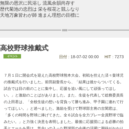
無限の恩沢に民浴し 流風余韻尚存す
歴代菊池の忠烈は 栄を桜花と競ふなり
天地万象皆わが師 進まん理想の目標に
高校野球推戴式
日付
: 18-07-02 00:00
HIT
: 7273
７月１日に開会式を迎えた高校野球熊本大会。初戦を控えた済々黌球児
の推戴式を行いました。前田副黌長から、「結果は後からついてくる。
試合では目の前のことに集中し、応援を追い風にして頑張ってほし
い。」と激励のことばがありました。また、生徒を代表して総務委員長
の上田君は、「全校生徒の想いを背負って勝ち進み、甲子園に連れて行
ってほしい。」と述べました。激励を受けて野球部主将の古閑君は、
「多くの時間を野球に捧げてきた。全６試合を全力プレー全員野球で臨
みたい。」と力強く決意を表明しました。最後に応援団による必勝の拍
手とエールを受け、気合いの入った野球部の今後の活躍に期待がかかり