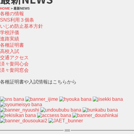
HOME
> 最新NEWS
各種の情報
SNS利用３個条
いじめ防止基本方針
学校評価
進路実績
各種証明書
高校入試
交通アクセス
済々黌同心会
済々黌同窓会
各種証明書や入試情報はこちらから