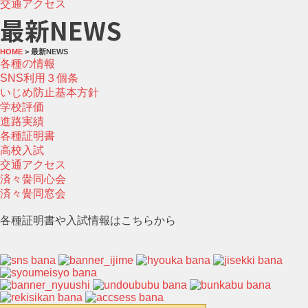
交通アクセス
最新NEWS
HOME
> 最新NEWS
各種の情報
SNS利用３個条
いじめ防止基本方針
学校評価
進路実績
各種証明書
高校入試
交通アクセス
済々黌同心会
済々黌同窓会
各種証明書や入試情報はこちらから