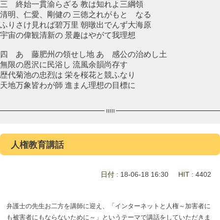
三 終始一貫渝らざる 教は知れよ三綱領
清明、仁愛、剛健の 三徳之れがもとゝなる
ふりさけ見れば碧万里 朝暾出でんず大海原
宇宙の偉観清新の 景趣はやがて我理想
四 あゝ藤肥州の領せし地 あゝ感公の治めし土
無限の恩沢に民浴し 流風余韻尚存す
歴代菊池の忠烈は 栄を桜花と競ふなり
天地万象皆わが師 進まん理想の目標に
人権教育講話
日付
: 18-06-18 16:30
HIT
: 4402
弁護士の先生お二方を講師に迎え、「インターネットと人権～加害者に
も被害者にもならないために～」というテーマで講話をしていただきま