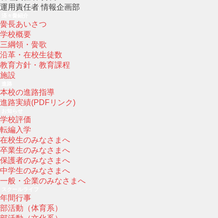
運用責任者 情報企画部
済々黌紹介
黌長あいさつ
学校概要
三綱領・黌歌
沿革・在校生徒数
教育方針・教育課程
施設
進路
本校の進路指導
進路実績(PDFリンク)
お知らせ
学校評価
転編入学
在校生のみなさまへ
卒業生のみなさまへ
保護者のみなさまへ
中学生のみなさまへ
一般・企業のみなさまへ
スクールライフ
年間行事
部活動（体育系）