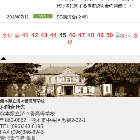
旅行等に関する事前説明会の開催につ…
2018/07/11
SG講演会(２年)
41
42
43
44
45
46
47
48
49
50
最初
前
へ
最
後
熊本県立済々黌高等学校
お問合せ先
熊本県立済々黌高等学校
〒860-0862 熊本市中央区黒髪2-22-1
TEL (096)343-6195
FAX (096)346-8943
管理責任者 黌長