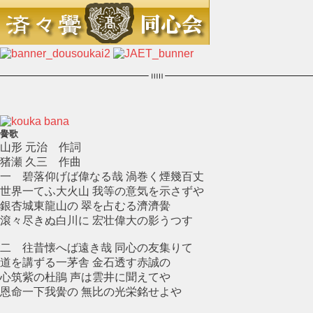
黌歌
山形 元治 作詞
猪瀬 久三 作曲
一 碧落仰げば偉なる哉 渦巻く煙幾百丈
世界一てふ大火山 我等の意気を示さずや
銀杏城東龍山の 翠を占むる濟濟黌
滾々尽きぬ白川に 宏壮偉大の影うつす
二 往昔懐へば遠き哉 同心の友集りて
道を講ずる一茅舎 金石透す赤誠の
心筑紫の杜鵑 声は雲井に聞えてや
恩命一下我黌の 無比の光栄銘せよや