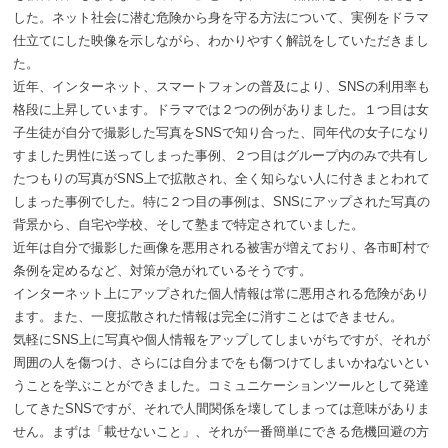
した。ネット社会に潜む危険から身を守る方法について、実例をドラマ
仕立てにした映像を示しながら、わかりやすく解説をしていただきまし
た。
近年、インターネット、スマートフォンの普及により、SNSの利用率も
格段に上昇しています。ドラマでは２つの例がありました。１つ目は女
子生徒が自分で撮影した写真をSNSで知り合った、同年代の女子になり
すました男性に送ってしまった事例、２つ目はグループ内のみで共有し
たつもりの写真がSNS上で拡散され、全く知らない人に付きまとわれて
しまった事例でした。特に２つ目の事例は、SNSにアップされた写真の
背景から、自宅や学校、そして塾まで特定されていました。
近年は自分で撮影した画像を悪用される被害が増えており、各市町村で
条例を定めるなど、対策が急がれているそうです。
インターネット上にアップされた個人情報は常に悪用される危険があり
ます。また、一度拡散された情報は完全に消すことはできません。
気軽にSNS上に写真や個人情報をアップしてしまいがちですが、それが
周囲の人を傷つけ、さらには自分までをも傷つけてしまいかねないとい
うことを学ぶことができました。コミュニケーションツールとして発達
してきたSNSですが、それで人間関係を壊してしまっては意味がありま
せん。まずは「載せないこと」、それが一番簡単にできる危機回避の方