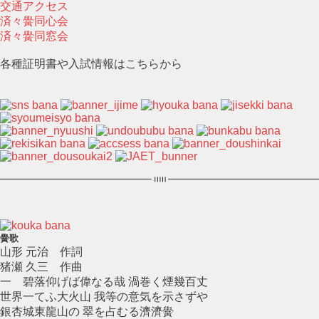
交通アクセス
済々黌同心会
済々黌同窓会
各種証明書や入試情報はこちらから
黌歌
山形 元治 作詞
猪瀬 久三 作曲
一 碧落仰げば偉なる哉 渦巻く煙幾百丈
世界一てふ大火山 我等の意気を示さずや
銀杏城東龍山の 翠を占むる濟濟黌