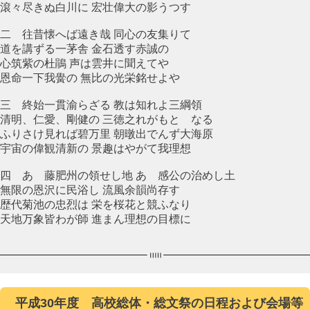
滾々尽きぬ白川に 宏壮偉大の影うつす
二 往昔懐へば遠き哉 同心の友集りて
道を講ずる一茅舎 金石透す赤誠の
心筑紫の杜鵑 声は雲井に聞えてや
恩命一下我黌の 無比の光栄銘せよや
三 終始一貫渝らざる 教は知れよ三綱領
清明、仁愛、剛健の 三徳之れがもとゝなる
ふりさけ見れば碧万里 朝暾出でんず大海原
宇宙の偉観清新の 景趣はやがて我理想
四 あゝ藤肥州の領せし地 あゝ感公の治めし土
無限の恩沢に民浴し 流風余韻尚存す
歴代菊池の忠烈は 栄を桜花と競ふなり
天地万象皆わが師 進まん理想の目標に
平成30年度 高校総体・総文祭の日程および会場等