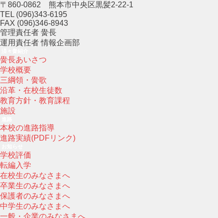
〒860-0862 熊本市中央区黒髪2-22-1
TEL (096)343-6195
FAX (096)346-8943
管理責任者 黌長
運用責任者 情報企画部
済々黌紹介
黌長あいさつ
学校概要
三綱領・黌歌
沿革・在校生徒数
教育方針・教育課程
施設
進路
本校の進路指導
進路実績(PDFリンク)
お知らせ
学校評価
転編入学
在校生のみなさまへ
卒業生のみなさまへ
保護者のみなさまへ
中学生のみなさまへ
一般・企業のみなさまへ