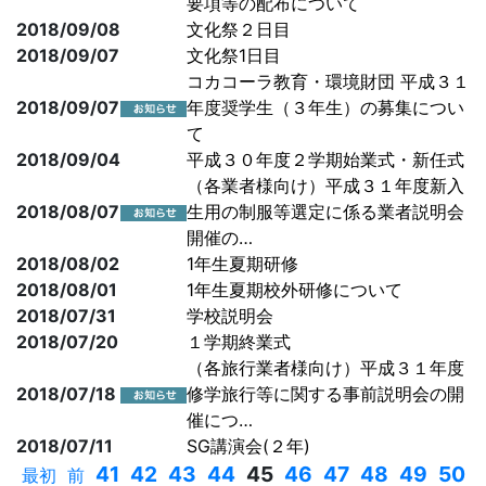
要項等の配布について
2018/09/08
文化祭２日目
2018/09/07
文化祭1日目
コカコーラ教育・環境財団 平成３１
2018/09/07
年度奨学生（３年生）の募集につい
て
2018/09/04
平成３０年度２学期始業式・新任式
（各業者様向け）平成３１年度新入
2018/08/07
生用の制服等選定に係る業者説明会
開催の…
2018/08/02
1年生夏期研修
2018/08/01
1年生夏期校外研修について
2018/07/31
学校説明会
2018/07/20
１学期終業式
（各旅行業者様向け）平成３１年度
2018/07/18
修学旅行等に関する事前説明会の開
催につ…
2018/07/11
SG講演会(２年)
41
42
43
44
45
46
47
48
49
50
最初
前