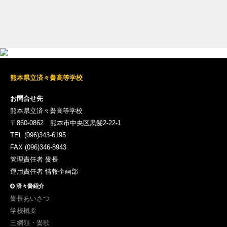
熊本県立済々黌高等学校
お問合せ先
熊本県立済々黌高等学校
〒860-0862 熊本市中央区黒髪2-22-1
TEL (096)343-6195
FAX (096)346-8943
管理責任者 黌長
運用責任者 情報企画部
済々黌紹介
黌長あいさつ
学校概要
三綱領・黌歌