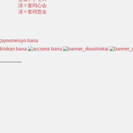
済々黌同心会
済々黌同窓会