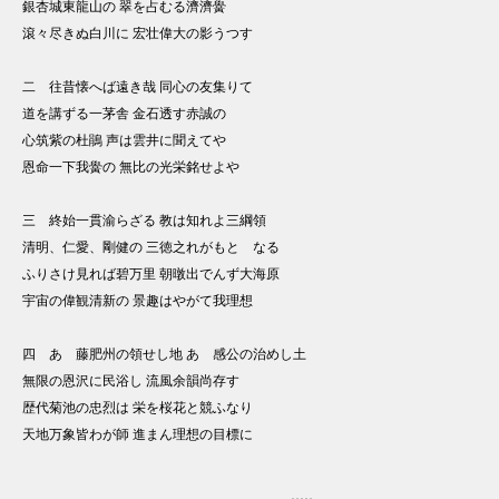
銀杏城東龍山の 翠を占むる濟濟黌
滾々尽きぬ白川に 宏壮偉大の影うつす
二 往昔懐へば遠き哉 同心の友集りて
道を講ずる一茅舎 金石透す赤誠の
心筑紫の杜鵑 声は雲井に聞えてや
恩命一下我黌の 無比の光栄銘せよや
三 終始一貫渝らざる 教は知れよ三綱領
清明、仁愛、剛健の 三徳之れがもとゝなる
ふりさけ見れば碧万里 朝暾出でんず大海原
宇宙の偉観清新の 景趣はやがて我理想
四 あゝ藤肥州の領せし地 あゝ感公の治めし土
無限の恩沢に民浴し 流風余韻尚存す
歴代菊池の忠烈は 栄を桜花と競ふなり
天地万象皆わが師 進まん理想の目標に