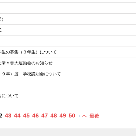
部）
式
学生の募集（３年生）について
念済々黌大運動会のお知らせ
１９年）度 学校説明会について
習について
2
43
44
45
46
47
48
49
50
へ
最後