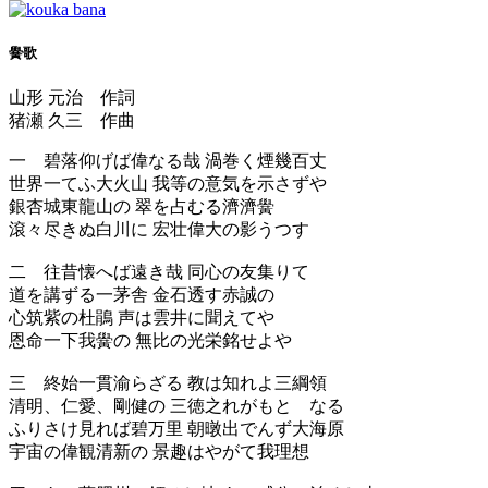
黌歌
山形 元治 作詞
猪瀬 久三 作曲
一 碧落仰げば偉なる哉 渦巻く煙幾百丈
世界一てふ大火山 我等の意気を示さずや
銀杏城東龍山の 翠を占むる濟濟黌
滾々尽きぬ白川に 宏壮偉大の影うつす
二 往昔懐へば遠き哉 同心の友集りて
道を講ずる一茅舎 金石透す赤誠の
心筑紫の杜鵑 声は雲井に聞えてや
恩命一下我黌の 無比の光栄銘せよや
三 終始一貫渝らざる 教は知れよ三綱領
清明、仁愛、剛健の 三徳之れがもとゝなる
ふりさけ見れば碧万里 朝暾出でんず大海原
宇宙の偉観清新の 景趣はやがて我理想