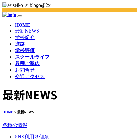
HOME
最新NEWS
学校紹介
進路
学校評価
スクールライフ
各種ご案内
お問合せ
交通アクセス
最新NEWS
HOME
> 最新NEWS
各種の情報
SNS利用３個条