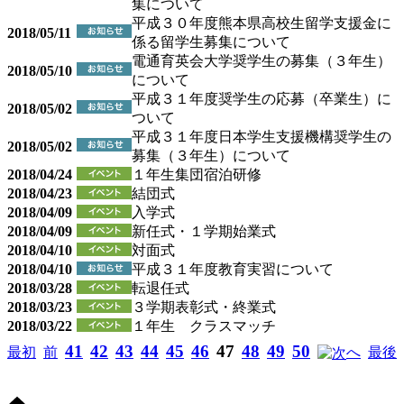
集について
平成３０年度熊本県高校生留学支援金に
2018/05/11
係る留学生募集について
電通育英会大学奨学生の募集（３年生）
2018/05/10
について
平成３１年度奨学生の応募（卒業生）に
2018/05/02
ついて
平成３１年度日本学生支援機構奨学生の
2018/05/02
募集（３年生）について
2018/04/24
１年生集団宿泊研修
2018/04/23
結団式
2018/04/09
入学式
2018/04/09
新任式・１学期始業式
2018/04/10
対面式
2018/04/10
平成３１年度教育実習について
2018/03/28
転退任式
2018/03/23
３学期表彰式・終業式
2018/03/22
１年生 クラスマッチ
41
42
43
44
45
46
47
48
49
50
最初
前
へ
最後