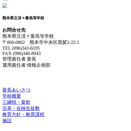
熊本県立済々黌高等学校
お問合せ先
熊本県立済々黌高等学校
〒860-0862 熊本市中央区黒髪2-22-1
TEL (096)343-6195
FAX (096)346-8943
管理責任者 黌長
運用責任者 情報企画部
済々黌紹介
黌長あいさつ
学校概要
三綱領・黌歌
沿革・在校生徒数
教育方針・教育課程
施設