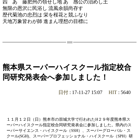
四 あゝ藤肥州の領せし地 あゝ感公の治めし土
無限の恩沢に民浴し 流風余韻尚存す
歴代菊池の忠烈は 栄を桜花と競ふなり
天地万象皆わが師 進まん理想の目標に
熊本県スーパーハイスクール指定校合
同研究発表会へ参加しました！
日付
: 17-11-27 15:07
HIT
: 5640
１１月１２日（日）熊本市の崇城大学で行われたH２９年度熊本県ス
ーパーハイスクール指定校合同研究発表会に参加しました。県内のス
ーパーサイエンス・ハイスクール（SSH）、スーパーグローバル・ス
クール(SGH)、スーパープロフェッショナル・ハイスクール（SPH）研