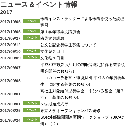
ニュース＆イベント情報
2017
米粉インストラクターによる米粉を使った調理
2017/10/05
実習
2017/10/05
第１学年職業別講演会
2017/09/27
防災避難訓練
2017/09/12
公文公記念奨学生募集について
2017/09/10
文化祭２日目
2017/09/09
文化祭１日目
平成30年度新入生用の制服等選定に係る業者説
2017/09/07
明会開催のお知らせ
「コカコーラ教育・環境財団 平成３０年度奨学
2017/09/05
生」に関する募集のお知らせ
高校生対象給付型奨学金「まなべる基金（第７
2017/09/01
期）」募集のお知らせ
2017/09/01
２学期始業式等
2017/08/25
東京大学オープンキャンパス研修
SGR外部機関関連夏期ワークショップ（JICA九
2017/08/24
州）（２）