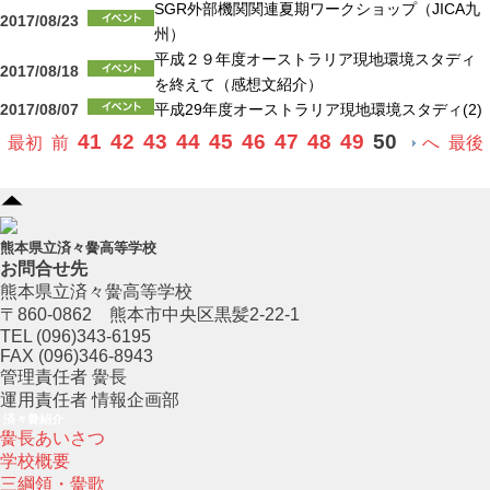
SGR外部機関関連夏期ワークショップ（JICA九
2017/08/23
州）
平成２９年度オーストラリア現地環境スタディ
2017/08/18
を終えて（感想文紹介）
2017/08/07
平成29年度オーストラリア現地環境スタディ(2)
41
42
43
44
45
46
47
48
49
50
最初
前
へ
最後
熊本県立済々黌高等学校
お問合せ先
熊本県立済々黌高等学校
〒860-0862 熊本市中央区黒髪2-22-1
TEL (096)343-6195
FAX (096)346-8943
管理責任者 黌長
運用責任者 情報企画部
済々黌紹介
黌長あいさつ
学校概要
三綱領・黌歌