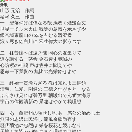
黌歌
山形 元治 作詞
猪瀬 久三 作曲
一 碧落仰げば偉なる哉 渦巻く煙幾百丈
世界一てふ大火山 我等の意気を示さずや
銀杏城東龍山の 翠を占むる濟濟黌
滾々尽きぬ白川に 宏壮偉大の影うつす
二 往昔懐へば遠き哉 同心の友集りて
道を講ずる一茅舎 金石透す赤誠の
心筑紫の杜鵑 声は雲井に聞えてや
恩命一下我黌の 無比の光栄銘せよや
三 終始一貫渝らざる 教は知れよ三綱領
清明、仁愛、剛健の 三徳之れがもとゝなる
ふりさけ見れば碧万里 朝暾出でんず大海原
宇宙の偉観清新の 景趣はやがて我理想
四 あゝ藤肥州の領せし地 あゝ感公の治めし土
無限の恩沢に民浴し 流風余韻尚存す
歴代菊池の忠烈は 栄を桜花と競ふなり
天地万象皆わが師 進まん理想の目標に