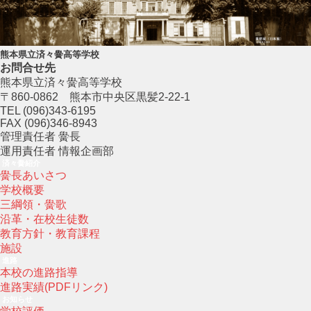
熊本県立済々黌高等学校
お問合せ先
熊本県立済々黌高等学校
〒860-0862 熊本市中央区黒髪2-22-1
TEL (096)343-6195
FAX (096)346-8943
管理責任者 黌長
運用責任者 情報企画部
済々黌紹介
黌長あいさつ
学校概要
三綱領・黌歌
沿革・在校生徒数
教育方針・教育課程
施設
進路
本校の進路指導
進路実績(PDFリンク)
お知らせ