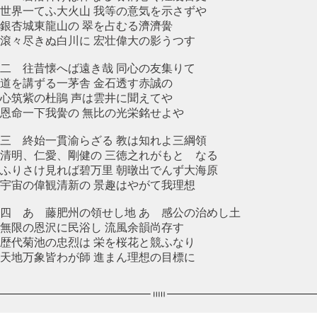
世界一てふ大火山 我等の意気を示さずや
銀杏城東龍山の 翠を占むる濟濟黌
滾々尽きぬ白川に 宏壮偉大の影うつす
二 往昔懐へば遠き哉 同心の友集りて
道を講ずる一茅舎 金石透す赤誠の
心筑紫の杜鵑 声は雲井に聞えてや
恩命一下我黌の 無比の光栄銘せよや
三 終始一貫渝らざる 教は知れよ三綱領
清明、仁愛、剛健の 三徳之れがもとゝなる
ふりさけ見れば碧万里 朝暾出でんず大海原
宇宙の偉観清新の 景趣はやがて我理想
四 あゝ藤肥州の領せし地 あゝ感公の治めし土
無限の恩沢に民浴し 流風余韻尚存す
歴代菊池の忠烈は 栄を桜花と競ふなり
天地万象皆わが師 進まん理想の目標に