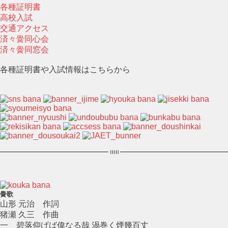
各種証明書
高校入試
交通アクセス
済々黌同心会
済々黌同窓会
各種証明書や入試情報はこちらから
黌歌
山形 元治 作詞
猪瀬 久三 作曲
一 碧落仰げば偉なる哉 渦巻く煙幾百丈