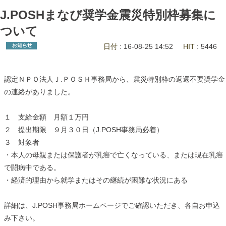
J.POSHまなび奨学金震災特別枠募集に
ついて
日付
: 16-08-25 14:52
HIT
: 5446
認定ＮＰＯ法人Ｊ.ＰＯＳＨ事務局から、震災特別枠の返還不要奨学金
の連絡がありました。
１ 支給金額 月額１万円
２ 提出期限 ９月３０日（J.POSH事務局必着）
３ 対象者
・本人の母親または保護者が乳癌で亡くなっている、または現在乳癌
で闘病中である。
・経済的理由から就学またはその継続が困難な状況にある
詳細は、J.POSH事務局ホームページでご確認いただき、各自お申込
み下さい。