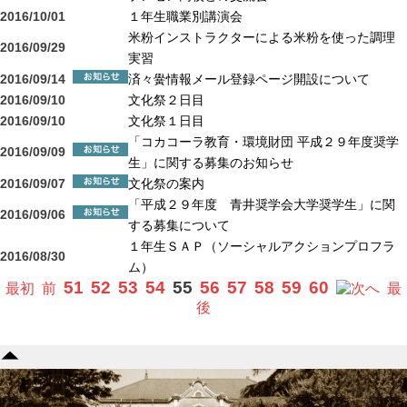
2016/10/01
１年生職業別講演会
米粉インストラクターによる米粉を使った調理
2016/09/29
実習
2016/09/14
済々黌情報メール登録ページ開設について
2016/09/10
文化祭２日目
2016/09/10
文化祭１日目
「コカコーラ教育・環境財団 平成２９年度奨学
2016/09/09
生」に関する募集のお知らせ
2016/09/07
文化祭の案内
「平成２９年度 青井奨学会大学奨学生」に関
2016/09/06
する募集について
１年生ＳＡＰ（ソーシャルアクションプロフラ
2016/08/30
ム）
51
52
53
54
55
56
57
58
59
60
最初
前
へ
最
後