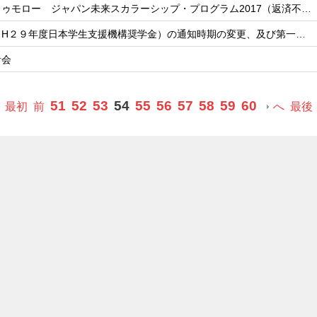
ゥモロー ジャパン未来スカラーシップ・プログラム2017（返済不…
（H２９年度日本学生支援機構奨学金）の通知時期の変更、及び第一…
者会
51
52
53
54
55
56
57
58
59
60
最初
前
へ
最後