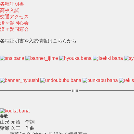
各種証明書
高校入試
交通アクセス
済々黌同心会
済々黌同窓会
各種証明書や入試情報はこちらから
黌歌
山形 元治 作詞
猪瀬 久三 作曲