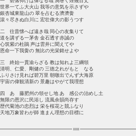
一 碧落仰げば偉なる哉 渦巻く煙幾百丈
世界一てふ大火山 我等の意気を示さずや
銀杏城東龍山の 翠を占むる濟濟黌
滾々尽きぬ白川に 宏壮偉大の影うつす
二 往昔懐へば遠き哉 同心の友集りて
道を講ずる一茅舎 金石透す赤誠の
心筑紫の杜鵑 声は雲井に聞えてや
恩命一下我黌の 無比の光栄銘せよや
三 終始一貫渝らざる 教は知れよ三綱領
清明、仁愛、剛健の 三徳之れがもとゝなる
ふりさけ見れば碧万里 朝暾出でんず大海原
宇宙の偉観清新の 景趣はやがて我理想
四 あゝ藤肥州の領せし地 あゝ感公の治めし土
無限の恩沢に民浴し 流風余韻尚存す
歴代菊池の忠烈は 栄を桜花と競ふなり
天地万象皆わが師 進まん理想の目標に