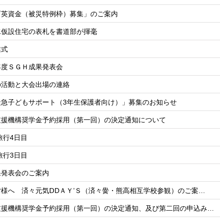
育英資金（被災特例枠）募集」のご案内
水仮設住宅の表札を書道部が揮毫
業式
年度ＳＧＨ成果発表会
の活動と大会出場の連絡
緊急子どもサポート（3年生保護者向け）」募集のお知らせ
支援機構奨学金予約採用（第一回）の決定通知について
学旅行4日目
学旅行3日目
果発表会のご案内
様へ 済々元気ⅮDＡＹ’Ｓ（済々黌・熊高相互学校参観）のご案…
支援機構奨学金予約採用（第一回）の決定通知、及び第二回の申込み…