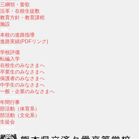
三綱領・黌歌
沿革・在校生徒数
教育方針・教育課程
施設
進路
本校の進路指導
進路実績(PDFリンク)
お知らせ
学校評価
転編入学
在校生のみなさまへ
卒業生のみなさまへ
保護者のみなさまへ
中学生のみなさまへ
一般・企業のみなさまへ
スクールライフ
年間行事
部活動（体育系）
部活動（文化系）
生徒会
お問合せ
交通アクセス