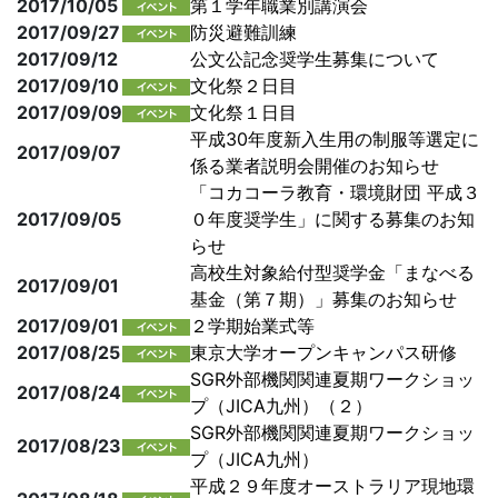
2017/10/05
第１学年職業別講演会
2017/09/27
防災避難訓練
2017/09/12
公文公記念奨学生募集について
2017/09/10
文化祭２日目
2017/09/09
文化祭１日目
平成30年度新入生用の制服等選定に
2017/09/07
係る業者説明会開催のお知らせ
「コカコーラ教育・環境財団 平成３
2017/09/05
０年度奨学生」に関する募集のお知
らせ
高校生対象給付型奨学金「まなべる
2017/09/01
基金（第７期）」募集のお知らせ
2017/09/01
２学期始業式等
2017/08/25
東京大学オープンキャンパス研修
SGR外部機関関連夏期ワークショッ
2017/08/24
プ（JICA九州）（２）
SGR外部機関関連夏期ワークショッ
2017/08/23
プ（JICA九州）
平成２９年度オーストラリア現地環