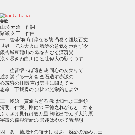
黌歌
山形 元治 作詞
猪瀬 久三 作曲
一 碧落仰げば偉なる哉 渦巻く煙幾百丈
世界一てふ大火山 我等の意気を示さずや
銀杏城東龍山の 翠を占むる濟濟黌
滾々尽きぬ白川に 宏壮偉大の影うつす
二 往昔懐へば遠き哉 同心の友集りて
道を講ずる一茅舎 金石透す赤誠の
心筑紫の杜鵑 声は雲井に聞えてや
恩命一下我黌の 無比の光栄銘せよや
三 終始一貫渝らざる 教は知れよ三綱領
清明、仁愛、剛健の 三徳之れがもとゝなる
ふりさけ見れば碧万里 朝暾出でんず大海原
宇宙の偉観清新の 景趣はやがて我理想
四 あゝ藤肥州の領せし地 あゝ感公の治めし土