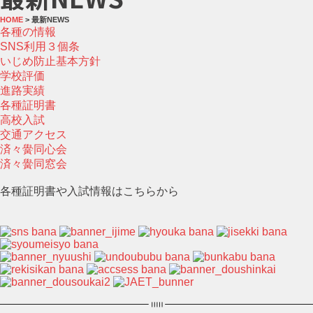
HOME
> 最新NEWS
各種の情報
SNS利用３個条
いじめ防止基本方針
学校評価
進路実績
各種証明書
高校入試
交通アクセス
済々黌同心会
済々黌同窓会
各種証明書や入試情報はこちらから