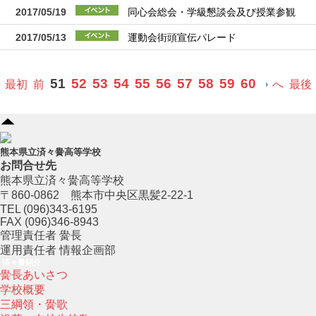
2017/05/19
同心会総会・学級懇談会及び授業参観
2017/05/13
運動会街頭宣伝パレード
51
52
53
54
55
56
57
58
59
60
最初
前
へ
最後
熊本県立済々黌高等学校
お問合せ先
熊本県立済々黌高等学校
〒860-0862 熊本市中央区黒髪2-22-1
TEL (096)343-6195
FAX (096)346-8943
管理責任者 黌長
運用責任者 情報企画部
済々黌紹介
黌長あいさつ
学校概要
三綱領・黌歌