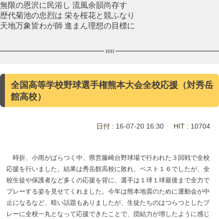
無限の恩沢に民浴し 流風余韻尚存す
歴代菊池の忠烈は 栄を桜花と競ふなり
天地万象皆わが師 進まん理想の目標に
全国高等学校野球選手権熊本大会全校応援（対秀岳
館高校）
日付
: 16-07-20 16:30
HIT
: 10704
時折、小雨がぱらつく中、県営藤崎台野球場で行われた３回戦で全校
応援を行いました。結果は秀岳館高校に敗れ、ベスト１６でしたが、全
校生徒や保護者など多くの応援を背に、選手は１球１球最後まで全力で
プレーする姿を見せてくれました。今年は熊本地震のために運動会が中
止になるなど、暗い話題もありましたが、生徒たちのはつらつとしたプ
レーに全校一丸となって応援できたことで、団結力が増したように感じ