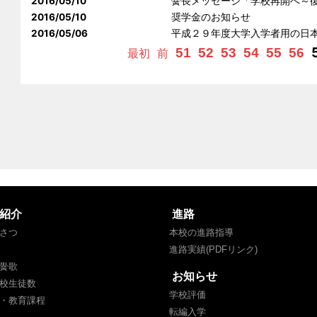
2016/05/10
黌長メッセージ「学校再開へ～
2016/05/10
奨学金のお知らせ
2016/05/06
平成２９年度大学入学者用の日
51
52
53
54
55
56
最初
前
紹介
進路
さつ
本校の進路指導
進路実績(PDFリンク)
黌歌
お知らせ
校生徒数
学校評価
・教育課程
転編入学