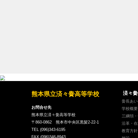
熊本県立済々黌高等学校
済々黌
黌長あい
お問合せ先
学校概要
熊本県立済々黌高等学校
三綱領・
〒860-0862 熊本市中央区黒髪2-22-1
沿革・在
TEL (096)343-6195
教育方針
FAX (096)346-8943