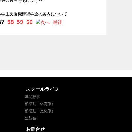
復興の狼煙をあげよう～」
本学生支援機構奨学金の案内について
57
58
59
60
へ
最後
スクールライフ
年間行事
部活動（体育系）
部活動（文化系）
生徒会
お問合せ