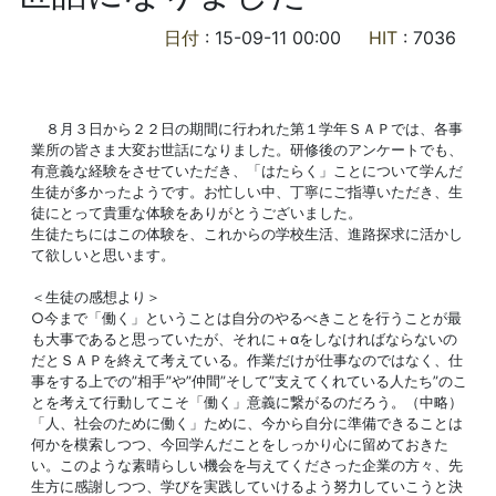
日付
: 15-09-11 00:00
HIT
: 7036
８月３日から２２日の期間に行われた第１学年ＳＡＰでは、各事
業所の皆さま大変お世話になりました。研修後のアンケートでも、
有意義な経験をさせていただき、「はたらく」ことについて学んだ
生徒が多かったようです。お忙しい中、丁寧にご指導いただき、生
徒にとって貴重な体験をありがとうございました。
生徒たちにはこの体験を、これからの学校生活、進路探求に活かし
て欲しいと思います。
＜生徒の感想より＞
○今まで「働く」ということは自分のやるべきことを行うことが最
も大事であると思っていたが、それに＋αをしなければならないの
だとＳＡＰを終えて考えている。作業だけが仕事なのではなく、仕
事をする上での”相手”や”仲間”そして”支えてくれている人たち”のこ
とを考えて行動してこそ「働く」意義に繋がるのだろう。（中略）
「人、社会のために働く」ために、今から自分に準備できることは
何かを模索しつつ、今回学んだことをしっかり心に留めておきた
い。このような素晴らしい機会を与えてくださった企業の方々、先
生方に感謝しつつ、学びを実践していけるよう努力していこうと決