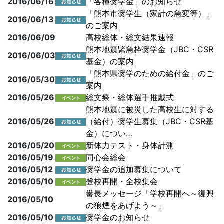
2016/06/16
「各種奨学金」のお知らせ
「熊本市奨学生（家計の急変等）」
2016/06/13
のご案内
2016/06/09
高校総体・総文結果速報
熊本地震緊急枠奨学金（JBC・CSR
2016/06/03
基金）の案内
「熊本県奨学のための給付金」のご
2016/05/30
案内
2016/05/26
総文祭・総体選手推戴式
熊本地震に被災した高校生に対する
2016/05/26
（給付）奨学生募集（JBC・CSR基
金）につい…
2016/05/20
新体力テスト・身体計測
2016/05/19
同心会総会
2016/05/12
奨学金の追加募集について
2016/05/10
登校再開・全校集会
黌長メッセージ「学校再開へ～復興
2016/05/10
の狼煙をあげよう～」
2016/05/10
奨学金のお知らせ