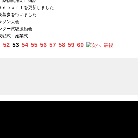
 薬物乱用防止講話
Ｒｅｐｏｒｔを更新しました
長墓参を行いました
ラソン大会
ンター試験激励会
表彰式・始業式
1
52
53
54
55
56
57
58
59
60
へ
最後