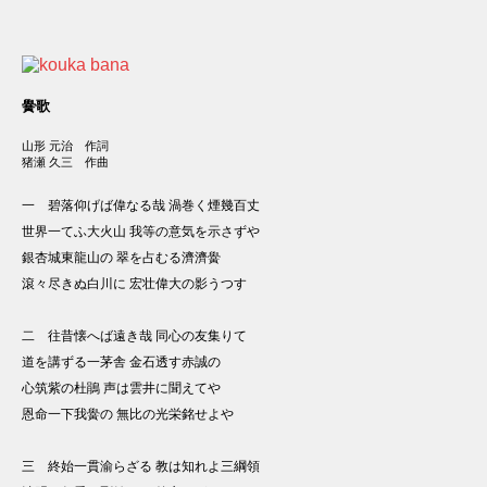
黌歌
山形 元治 作詞
猪瀬 久三 作曲
一 碧落仰げば偉なる哉 渦巻く煙幾百丈
世界一てふ大火山 我等の意気を示さずや
銀杏城東龍山の 翠を占むる濟濟黌
滾々尽きぬ白川に 宏壮偉大の影うつす
二 往昔懐へば遠き哉 同心の友集りて
道を講ずる一茅舎 金石透す赤誠の
心筑紫の杜鵑 声は雲井に聞えてや
恩命一下我黌の 無比の光栄銘せよや
三 終始一貫渝らざる 教は知れよ三綱領