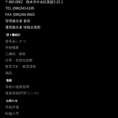
〒860-0862 熊本市中央区黒髪2-22-1
TEL (096)343-6195
FAX (096)346-8943
管理責任者 黌長
運用責任者 情報企画部
済々黌紹介
黌長あいさつ
学校概要
三綱領・黌歌
沿革・在校生徒数
教育方針・教育課程
施設
進路
本校の進路指導
進路実績(PDFリンク)
お知らせ
学校評価
転編入学