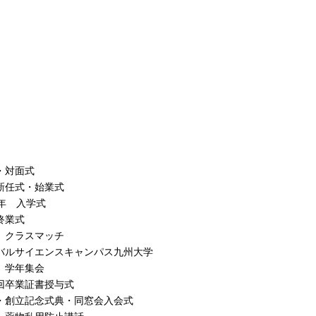
・対面式
新任式・始業式
9年 入学式
終業式
 クラスマッチ
バルサイエンスキャンパス九州大学
 学年集会
回卒業証書授与式
・創立記念式典・同窓会入会式