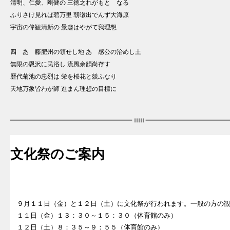
清明、仁愛、剛健の 三徳之れがもとゝなる
ふりさけ見れば碧万里 朝暾出でんず大海原
宇宙の偉観清新の 景趣はやがて我理想
四 あゝ藤肥州の領せし地 あゝ感公の治めし土
無限の恩沢に民浴し 流風余韻尚存す
歴代菊池の忠烈は 栄を桜花と競ふなり
天地万象皆わが師 進まん理想の目標に
文化祭のご案内
９月１１日（金）と１２日（土）に文化祭が行われます。一般の方の
１１日（金）１３：３０～１５：３０（体育館のみ）
１２日（土）８：３５～９：５５（体育館のみ）