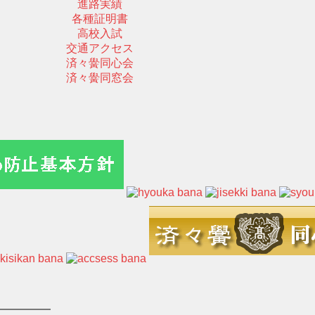
進路実績
各種証明書
高校入試
交通アクセス
済々黌同心会
済々黌同窓会