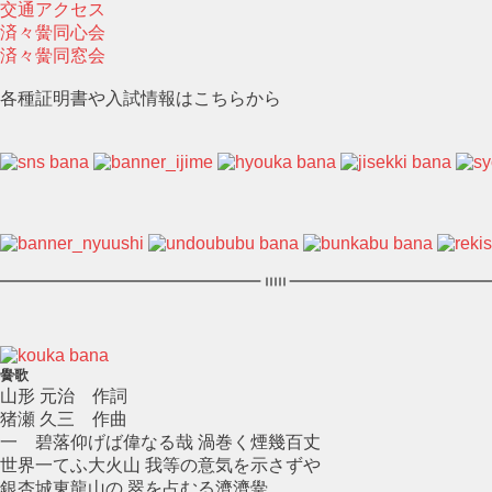
交通アクセス
済々黌同心会
済々黌同窓会
各種証明書や入試情報はこちらから
黌歌
山形 元治 作詞
猪瀬 久三 作曲
一 碧落仰げば偉なる哉 渦巻く煙幾百丈
世界一てふ大火山 我等の意気を示さずや
銀杏城東龍山の 翠を占むる濟濟黌