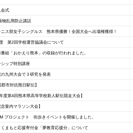
入会式
薬物乱用防止講話
テニス部女子シングルス 熊本県優勝！全国大会へ出場権獲得！
年度 第2回学校運営協議会について
新番組「おかえり熊本」の収録が行われました。
ーシップ特別講座
究の九州大会で３研究を発表
回郡市対抗熊日駅伝】
7年度第4回熊本県高等学校新人駅伝競走大会】
記念黌内マラソン大会】
TEM プロジェクト 街歩きイベントを開催しました。
とくまもと応援寄付金「夢教育応援分」について