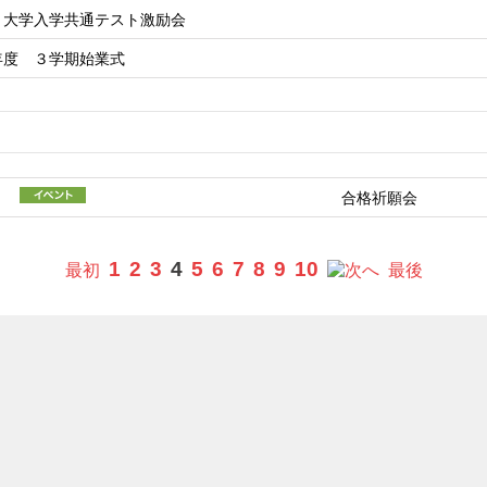
 大学入学共通テスト激励会
年度 ３学期始業式
合格祈願会
1
2
3
4
5
6
7
8
9
10
最初
へ
最後