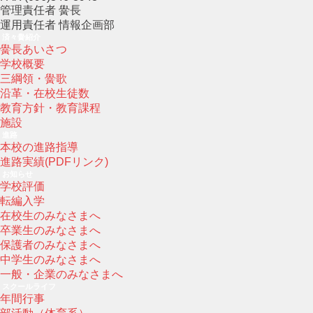
管理責任者 黌長
運用責任者 情報企画部
済々黌紹介
黌長あいさつ
学校概要
三綱領・黌歌
沿革・在校生徒数
教育方針・教育課程
施設
進路
本校の進路指導
進路実績(PDFリンク)
お知らせ
学校評価
転編入学
在校生のみなさまへ
卒業生のみなさまへ
保護者のみなさまへ
中学生のみなさまへ
一般・企業のみなさまへ
スクールライフ
年間行事