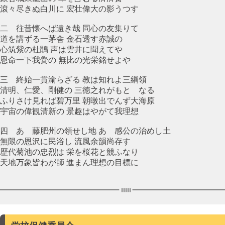
滾々尽きぬ白川に 宏壮偉大の影うつす
二 往昔懐へば遠き哉 同心の友集りて
道を講ずる一茅舎 金石透す赤誠の
心筑紫の杜鵑 声は雲井に聞えてや
恩命一下我黌の 無比の光栄銘せよや
三 終始一貫渝らざる 教は知れよ三綱領
清明、仁愛、剛健の 三徳之れがもとゝなる
ふりさけ見れば碧万里 朝暾出でんず大海原
宇宙の偉観清新の 景趣はやがて我理想
四 あゝ藤肥州の領せし地 あゝ感公の治めし土
無限の恩沢に民浴し 流風余韻尚存す
歴代菊池の忠烈は 栄を桜花と競ふなり
天地万象皆わが師 進まん理想の目標に