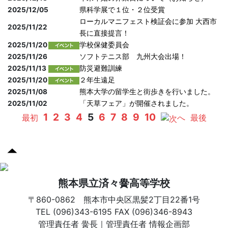
2025/12/05
県科学展で１位・２位受賞
ローカルマニフェスト検証会に参加 大西市
2025/11/22
長に直接提言！
2025/11/20
学校保健委員会
2025/11/26
ソフトテニス部 九州大会出場！
2025/11/13
防災避難訓練
2025/11/20
２年生遠足
2025/11/08
熊本大学の留学生と街歩きを行いました。
2025/11/02
「天草フェア」が開催されました。
1
2
3
4
5
6
7
8
9
10
最初
へ
最後
熊本県立済々黌高等学校
〒860-0862 熊本市中央区黒髪2丁目22番1号
TEL (096)343-6195 FAX (096)346-8943
管理責任者 黌長｜管理責任者 情報企画部