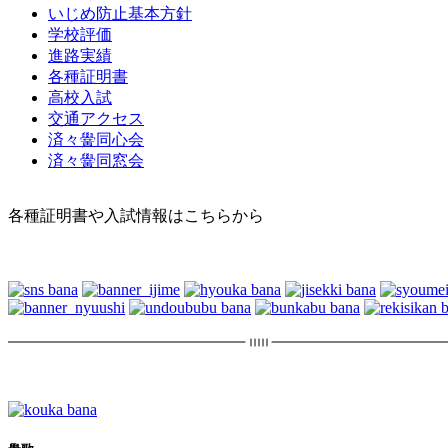
いじめ防止基本方針
学校評価
進路実績
各種証明書
高校入試
交通アクセス
済々黌同心会
済々黌同窓会
各種証明書や入試情報はこちらから