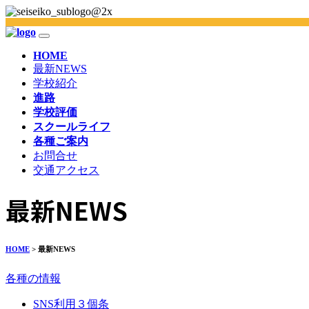
HOME
最新NEWS
学校紹介
進路
学校評価
スクールライフ
各種ご案内
お問合せ
交通アクセス
最新NEWS
HOME
> 最新NEWS
各種の情報
SNS利用３個条