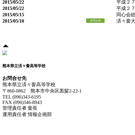
2015/05/22
平成２
2015/05/22
平成２
2015/05/15
同心会
2015/05/10
済々黌
熊本県立済々黌高等学校
お問合せ先
熊本県立済々黌高等学校
〒860-0862 熊本市中央区黒髪2-22-1
TEL (096)343-6195
FAX (096)346-8943
管理責任者 黌長
運用責任者 情報企画部
済々黌紹介