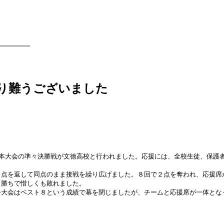
り難うございました
熊本大会の準々決勝戦が文徳高校と行われました。応援には、全校生徒、保護
点を返して同点のまま接戦を繰り広げました。８回で２点を奪われ、応援席
ラ勝ちで惜しくも敗れました。
大会はベスト８という成績で幕を閉じましたが、チームと応援席が一体とな