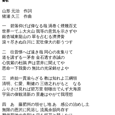
黌歌
山形 元治 作詞
猪瀬 久三 作曲
一 碧落仰げば偉なる哉 渦巻く煙幾百丈
世界一てふ大火山 我等の意気を示さずや
銀杏城東龍山の 翠を占むる濟濟黌
滾々尽きぬ白川に 宏壮偉大の影うつす
二 往昔懐へば遠き哉 同心の友集りて
道を講ずる一茅舎 金石透す赤誠の
心筑紫の杜鵑 声は雲井に聞えてや
恩命一下我黌の 無比の光栄銘せよや
三 終始一貫渝らざる 教は知れよ三綱領
清明、仁愛、剛健の 三徳之れがもとゝなる
ふりさけ見れば碧万里 朝暾出でんず大海原
宇宙の偉観清新の 景趣はやがて我理想
四 あゝ藤肥州の領せし地 あゝ感公の治めし土
無限の恩沢に民浴し 流風余韻尚存す