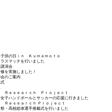
カ子供の日ｉｎ Ｋｕｍａｍｏｔｏ
クラスマッチを行いました
路講演会
研修を実施しました！
明会のご案内
戴式
練
Ｇ Ｒｅｓｅａｒｃｈ Ｐｒｏｊｅｃｔ
で女子ハンドボールとサッカーの応援に行きました
 Ｒｅｓｅａｒｃｈ Ｐｒｏｊｅｃｔ
文祭・高校総体選手推戴式を行いました