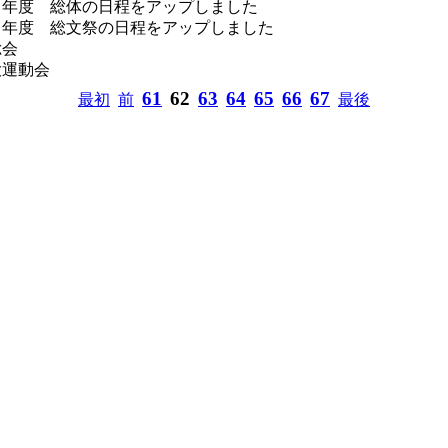
７年度 総体の日程をアップしました
７年度 総文祭の日程をアップしました
総会
大運動会
61
62
63
64
65
66
67
最初
前
最後