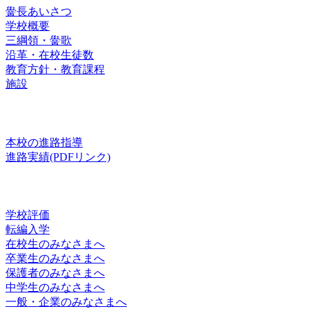
黌長あいさつ
学校概要
三綱領・黌歌
沿革・在校生徒数
教育方針・教育課程
施設
進路
本校の進路指導
進路実績(PDFリンク)
お知らせ
学校評価
転編入学
在校生のみなさまへ
卒業生のみなさまへ
保護者のみなさまへ
中学生のみなさまへ
一般・企業のみなさまへ