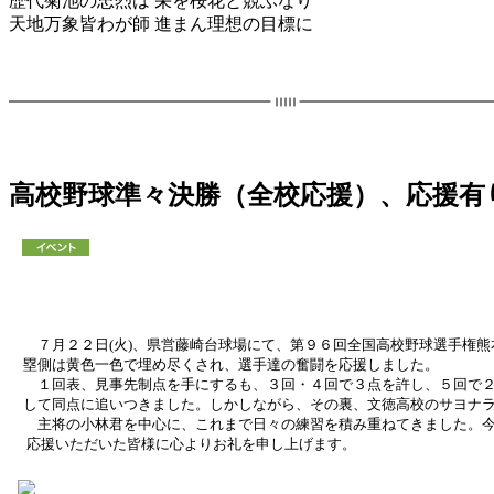
歴代菊池の忠烈は 栄を桜花と競ふなり
天地万象皆わが師 進まん理想の目標に
高校野球準々決勝（全校応援）、応援有
７月２２日(火)、県営藤崎台球場にて、第９６回全国高校野球選手権
塁側は黄色一色で埋め尽くされ、選手達の奮闘を応援しました。
１回表、見事先制点を手にするも、３回・４回で３点を許し、５回で２
して同点に追いつきました。しかしながら、その裏、文徳高校のサヨナ
主将の小林君を中心に、これまで日々の練習を積み重ねてきました。今
応援いただいた皆様に心よりお礼を申し上げます。