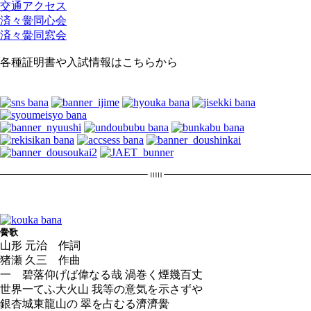
交通アクセス
済々黌同心会
済々黌同窓会
各種証明書や入試情報はこちらから
黌歌
山形 元治 作詞
猪瀬 久三 作曲
一 碧落仰げば偉なる哉 渦巻く煙幾百丈
世界一てふ大火山 我等の意気を示さずや
銀杏城東龍山の 翠を占むる濟濟黌