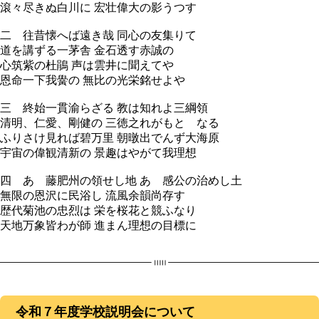
滾々尽きぬ白川に 宏壮偉大の影うつす
二 往昔懐へば遠き哉 同心の友集りて
道を講ずる一茅舎 金石透す赤誠の
心筑紫の杜鵑 声は雲井に聞えてや
恩命一下我黌の 無比の光栄銘せよや
三 終始一貫渝らざる 教は知れよ三綱領
清明、仁愛、剛健の 三徳之れがもとゝなる
ふりさけ見れば碧万里 朝暾出でんず大海原
宇宙の偉観清新の 景趣はやがて我理想
四 あゝ藤肥州の領せし地 あゝ感公の治めし土
無限の恩沢に民浴し 流風余韻尚存す
歴代菊池の忠烈は 栄を桜花と競ふなり
天地万象皆わが師 進まん理想の目標に
令和７年度学校説明会について