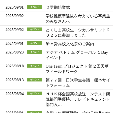
2025/09/01
２学期始業式
2025/09/02
学校推薦型選抜を考えている卒業生
のみなさんへ
2025/09/02
とくしま高校生エシカルサミット２
０２５に参加しました！
2025/09/01
済々黌高校文化祭のご案内
2025/08/23
アジア ベトナム グローバル １Day
イベント
2025/08/18
One Team プロジェクト 第２回天草
フィールドワーク
2025/08/13
第７７回 日米学生会議 熊本サイ
トフォーラム
2025/08/04
ＮＨＫ杯全国高校放送コンテスト朗
読部門準優勝、テレビドキュメント
部門入…
2025/08/01