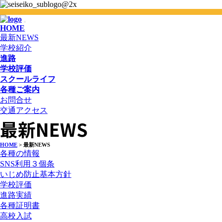
HOME
最新NEWS
学校紹介
進路
学校評価
スクールライフ
各種ご案内
お問合せ
交通アクセス
最新NEWS
HOME
> 最新NEWS
各種の情報
SNS利用３個条
いじめ防止基本方針
学校評価
進路実績
各種証明書
高校入試