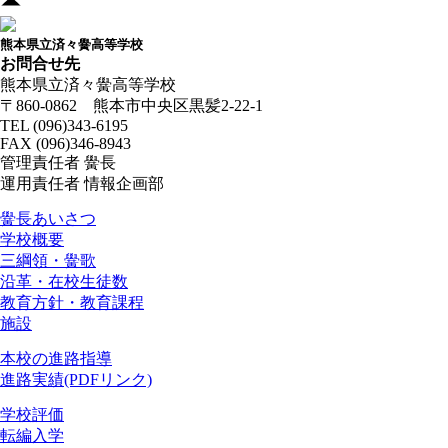
熊本県立済々黌高等学校
お問合せ先
熊本県立済々黌高等学校
〒860-0862 熊本市中央区黒髪2-22-1
TEL (096)343-6195
FAX (096)346-8943
管理責任者 黌長
運用責任者 情報企画部
済々黌紹介
黌長あいさつ
学校概要
三綱領・黌歌
沿革・在校生徒数
教育方針・教育課程
施設
進路
本校の進路指導
進路実績(PDFリンク)
お知らせ
学校評価
転編入学