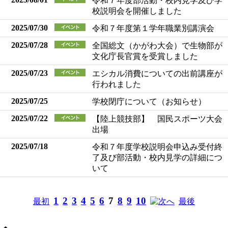
令和７年度部活動・校内見学及び学
校説明会を開催しました
2025/07/30
令和７年度第１学年職業別講演会
2025/07/28
全国総文（かがわ大会）で生物部が
文化庁長官賞を受賞しました
2025/07/23
エシカル消費についての出前講座が
行われました
2025/07/25
学校閉庁について（お知らせ）
2025/07/22
【陸上競技部】 国民スポーツ大会
出場
2025/07/18
令和７年度学校説明会申込み受付終
了及び部活動・校内見学の詳細につ
いて
1
2
3
4
5
6
7
8
9
10
最初
へ
最後