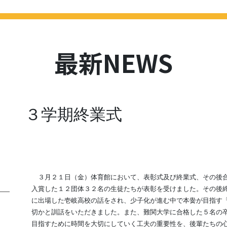
HOME
最新NEWS
学校紹介
進路
学校評価
スクール
最新NEWS
３学期終業式
３月２１日（金）体育館において、表彰式及び終業式、その後合
入賞した１２団体３２名の生徒たちが表彰を受けました。その後
に出場した壱岐高校の話をされ、少子化が進む中で本黌が目指す
切かと訓話をいただきました。また、難関大学に合格した５名の
目指すために時間を大切にしていく工夫の重要性を、後輩たちの