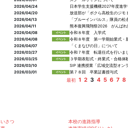
2026/04/24
日本学生支援機構2027年度進
2026/04/20
放送部が「ボクら高校生のジモ
2026/04/13
「ブルーインパルス」隊員の松
2026/04/11
熊本復興飛翔祭2026 がんば
2026/04/08
令和８年度 入学式
2026/04/08
令和８年度 第一学期始業式・
2026/04/07
「くまなびの日」について
2026/03/27
令和７年度 転退任式を行いま
2026/03/25
３学期表彰式・終業式・合格体
2026/03/10
SIP 連携授業「広域交流型オン
2026/03/01
第７８回 卒業証書授与式
1
2
3
4
5
6
7
8
最初
黌紹介
進路
あいさつ
本校の進路指導