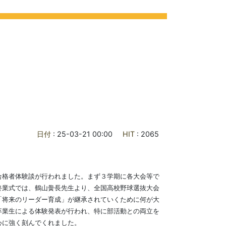
ライフ
各種ご案内
お問合せ
交通アクセス
日付
: 25-03-21 00:00
HIT
: 2065
格者体験談が行われました。まず３学期に各大会等で
終業式では、鶴山黌長先生より、全国高校野球選抜大会
「将来のリーダー育成」が継承されていくために何が大
卒業生による体験発表が行われ、特に部活動との両立を
心に強く刻んでくれました。