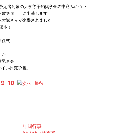
学予定者対象の大学等予約奨学金の申込みについ…
ト放送局。」に出演します
永大誠さんが来黌されました
れ熊本！
新任式
した
験発表会
ライン探究学習」
9
10
へ
最後
スクールライフ
年間行事