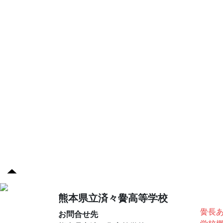
済々
熊本県立済々黌高等学校
黌長
お問合せ先