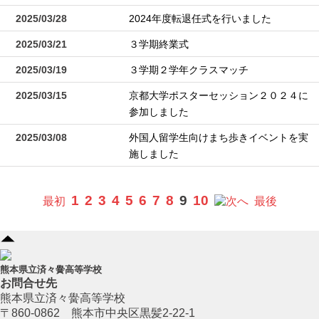
2025/03/28
2024年度転退任式を行いました
2025/03/21
３学期終業式
2025/03/19
３学期２学年クラスマッチ
2025/03/15
京都大学ポスターセッション２０２４に
参加しました
2025/03/08
外国人留学生向けまち歩きイベントを実
施しました
1
2
3
4
5
6
7
8
9
10
最初
へ
最後
熊本県立済々黌高等学校
お問合せ先
熊本県立済々黌高等学校
〒860-0862 熊本市中央区黒髪2-22-1