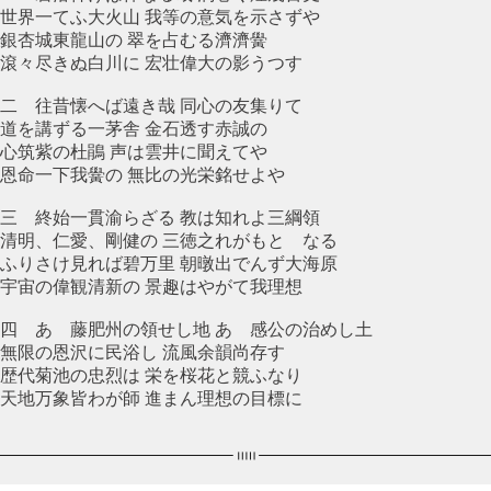
世界一てふ大火山 我等の意気を示さずや
銀杏城東龍山の 翠を占むる濟濟黌
滾々尽きぬ白川に 宏壮偉大の影うつす
二 往昔懐へば遠き哉 同心の友集りて
道を講ずる一茅舎 金石透す赤誠の
心筑紫の杜鵑 声は雲井に聞えてや
恩命一下我黌の 無比の光栄銘せよや
三 終始一貫渝らざる 教は知れよ三綱領
清明、仁愛、剛健の 三徳之れがもとゝなる
ふりさけ見れば碧万里 朝暾出でんず大海原
宇宙の偉観清新の 景趣はやがて我理想
四 あゝ藤肥州の領せし地 あゝ感公の治めし土
無限の恩沢に民浴し 流風余韻尚存す
歴代菊池の忠烈は 栄を桜花と競ふなり
天地万象皆わが師 進まん理想の目標に