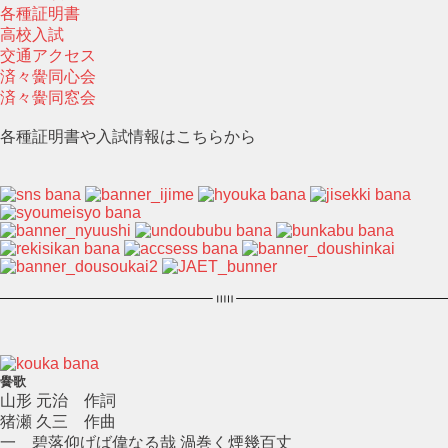
各種証明書
高校入試
交通アクセス
済々黌同心会
済々黌同窓会
各種証明書や入試情報はこちらから
黌歌
山形 元治 作詞
猪瀬 久三 作曲
一 碧落仰げば偉なる哉 渦巻く煙幾百丈