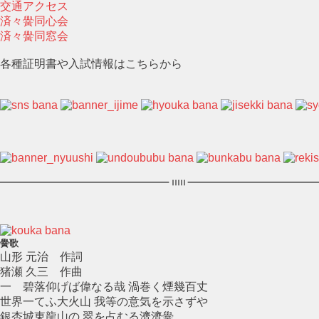
交通アクセス
済々黌同心会
済々黌同窓会
各種証明書や入試情報はこちらから
黌歌
山形 元治 作詞
猪瀬 久三 作曲
一 碧落仰げば偉なる哉 渦巻く煙幾百丈
世界一てふ大火山 我等の意気を示さずや
銀杏城東龍山の 翠を占むる濟濟黌