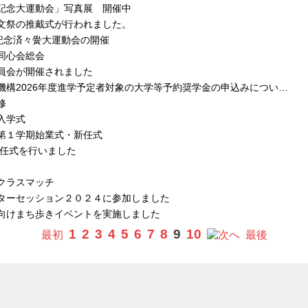
記念大運動会」写真展 開催中
文祭の推戴式が行われました。
賜記念済々黌大運動会の開催
同心会総会
員会が開催されました
機構2026年度進学予定者対象の大学等予約奨学金の申込みについ…
修
入学式
第１学期始業式・新任式
退任式を行いました
クラスマッチ
ターセッション２０２４に参加しました
向けまち歩きイベントを実施しました
1
2
3
4
5
6
7
8
9
10
最初
へ
最後