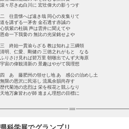
滾々尽きぬ白川に 宏壮偉大の影うつす
二 往昔懐へば遠き哉 同心の友集りて
道を講ずる一茅舎 金石透す赤誠の
心筑紫の杜鵑 声は雲井に聞えてや
恩命一下我黌の 無比の光栄銘せよや
三 終始一貫渝らざる 教は知れよ三綱領
清明、仁愛、剛健の 三徳之れがもとゝなる
ふりさけ見れば碧万里 朝暾出でんず大海原
宇宙の偉観清新の 景趣はやがて我理想
四 あゝ藤肥州の領せし地 あゝ感公の治めし土
無限の恩沢に民浴し 流風余韻尚存す
歴代菊池の忠烈は 栄を桜花と競ふなり
天地万象皆わが師 進まん理想の目標に
県科学展でグランプリ