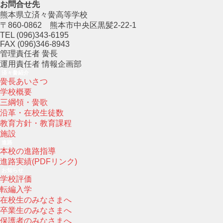
お問合せ先
熊本県立済々黌高等学校
〒860-0862 熊本市中央区黒髪2-22-1
TEL (096)343-6195
FAX (096)346-8943
管理責任者 黌長
運用責任者 情報企画部
済々黌紹介
黌長あいさつ
学校概要
三綱領・黌歌
沿革・在校生徒数
教育方針・教育課程
施設
進路
本校の進路指導
進路実績(PDFリンク)
お知らせ
学校評価
転編入学
在校生のみなさまへ
卒業生のみなさまへ
保護者のみなさまへ