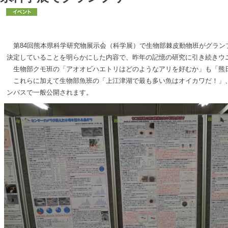
第84回熊本県科学研究物展示会（科学展）で生物部棘皮動物班がグラン
決定していることを明らかにした内容で、昨年の記憶の研究に引き続きウ
生物部クモ班の「アオオビハエトリはどのようなアリを好むか」も「熊日
これらに加えて生物部魚班の「上江津湖で最も多い魚はオイカワだ！」、
ンパスで一般公開されます。