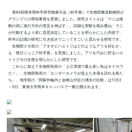
第84回熊本県科学研究物展示会（科学展）で生物部棘皮動物班が
グランプリの県知事賞を受賞しました。研究タイトルは「ウニは移
動の前に進行方向の管足を伸ばす」。詳細な実験を積み重ね、ウニ
が行動するより前に意思決定していることを明らかにした内容で、
昨年の記憶の研究に引き続きウニってすごいと思わせる研究です。
生物部クモ班の「アオオビハエトリはどのようなアリを好むか」
も「熊日ジュニア科学賞」を受賞しました。アリを巧みに狩るハエ
トリグモの生態を明らかにした研究です。
これらに加えて生物部魚班の「上江津湖で最も多い魚はオイカワ
だ！」、生物部鳥班の「センサーカメラが捉えた水場を訪れる鳥た
ち」、地学部の「阿蘇外輪内と金峰山付近の湧水の比較」は11月2
～5日、東海大学熊本キャンパスで一般公開されます。