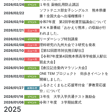
2026/02/26
１年生 薬物乱用防止講話
ソフトテニス部女子シングルス 熊本県優
2026/02/22
勝！全国大会へ出場権獲得！
2026/02/19
令和7年度 第2回学校運営協議会について
ＲＫＫ新番組「おかえり熊本」の収録が行
2026/02/21
われました。
2026/02/26
リーダーシップ特別講座
2026/02/08
理科研究の九州大会で３研究を発表
2026/02/10
【第52回郡市対抗熊日駅伝】
【令和7年度第4回熊本県高等学校新人駅伝
2026/02/02
競走大会】
2026/01/30
【創立記念黌内マラソン大会】
ONE TEM プロジェクト 街歩きイベントを
2026/02/02
開催しました。
ふるさとくまもと応援寄付金「夢教育応援
2026/01/27
分」について
2026/01/16
３年生 大学入学共通テスト激励会
2026/01/08
令和７年度 ３学期始業式
2025