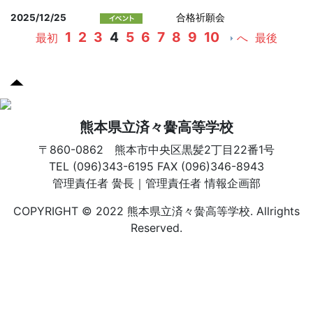
2025/12/25
合格祈願会
1
2
3
4
5
6
7
8
9
10
最初
へ
最後
熊本県立済々黌高等学校
〒860-0862 熊本市中央区黒髪2丁目22番1号
TEL (096)343-6195 FAX (096)346-8943
管理責任者 黌長｜管理責任者 情報企画部
COPYRIGHT © 2022 熊本県立済々黌高等学校. Allrights
Reserved.