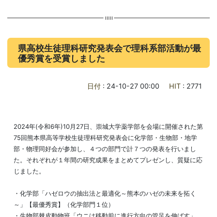
県高校生徒理科研究発表会で理科系部活動が最
優秀賞を受賞しました
日付
: 24-10-27 00:00
HIT
: 2771
2024年(令和6年)10月27日、崇城大学薬学部を会場に開催された第
75回熊本県高等学校生徒理科研究発表会に化学部・生物部・地学
部・物理同好会が参加し、４つの部門で計７つの発表を行いまし
た。それぞれが１年間の研究成果をまとめてプレゼンし、質疑に応
じました。
・化学部「ハゼロウの抽出法と最適化～熊本のハゼの未来を拓く
～」【最優秀賞】（化学部門１位）
・生物部棘皮動物班「ウニは移動前に進行方向の管足を伸ばす」