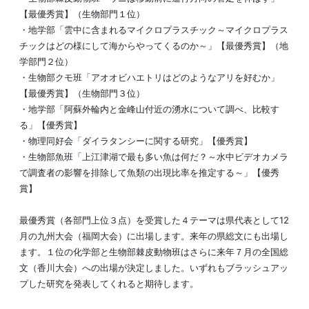
【最優秀賞】（生物部門１位）
・地学部「雲中に含まれるマイクロプラスチック～マイクロプラス
チックはどの様にして海からやってくるのか～」【最優秀賞】（地
学部門２位）
・生物部クモ班「アオオビハエトリはどのようなアリを好むか」
【最優秀賞】（生物部門３位）
・地学部「阿蘇外輪内と金峰山付近の湧水について調べ、比較す
る」【優秀賞】
・物理同好会「ダイラタンシーに関する研究」【優秀賞】
・生物部魚班「上江津湖で最も多い魚は何だ？～水中ビデオカメラ
で調査者の影響を排除して魚類の出現比率を推定する～」【優秀
賞】
最優秀賞（各部門上位３点）を受賞した４テーマは県代表として12
月の九州大会（福岡大会）に出場します。来年の県総文にも出場し
ます。１位の化学部と生物部棘皮動物班はさらに来年７月の全国総
文（香川大会）への出場が決定しました。いずれもブラッシュアッ
プした研究を発表してくれると期待します。