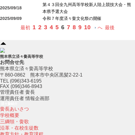
第４３回全九州高等学校新人陸上競技大会・熊
2025/09/18
本県予選大会
2025/09/09
令和７年度済々黌文化祭の開催
1
2
3
4
5
6
7
8
9
10
最初
へ
最後
熊本県立済々黌高等学校
お問合せ先
熊本県立済々黌高等学校
〒860-0862 熊本市中央区黒髪2-22-1
TEL (096)343-6195
FAX (096)346-8943
管理責任者 黌長
運用責任者 情報企画部
済々黌紹介
黌長あいさつ
学校概要
三綱領・黌歌
沿革・在校生徒数
教育方針・教育課程