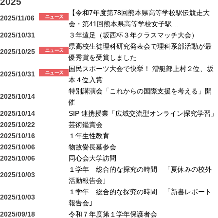
2025
【令和7年度第78回熊本県高等学校駅伝競走大
2025/11/06
会・第41回熊本県高等学校女子駅…
2025/10/31
３年遠足（坂西杯３年クラスマッチ大会）
県高校生徒理科研究発表会で理科系部活動が最
2025/10/25
優秀賞を受賞しました
国民スポーツ大会で快挙！ 漕艇部上村２位、坂
2025/10/31
本４位入賞
特別講演会「これからの国際支援を考える」開
2025/10/14
催
2025/10/14
SIP 連携授業「広域交流型オンライン探究学習」
2025/10/22
芸術鑑賞会
2025/10/16
１年生性教育
2025/10/06
物故黌長墓参会
2025/10/06
同心会大学訪問
１学年 総合的な探究の時間 「夏休みの校外
2025/10/03
活動報告会｣
１学年 総合的な探究の時間 「新書レポート
2025/10/03
報告会｣
2025/09/18
令和７年度第１学年保護者会