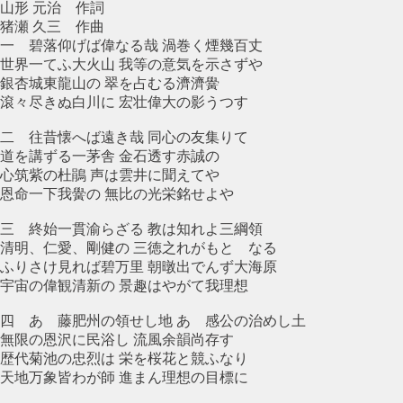
山形 元治 作詞
猪瀬 久三 作曲
一 碧落仰げば偉なる哉 渦巻く煙幾百丈
世界一てふ大火山 我等の意気を示さずや
銀杏城東龍山の 翠を占むる濟濟黌
滾々尽きぬ白川に 宏壮偉大の影うつす
二 往昔懐へば遠き哉 同心の友集りて
道を講ずる一茅舎 金石透す赤誠の
心筑紫の杜鵑 声は雲井に聞えてや
恩命一下我黌の 無比の光栄銘せよや
三 終始一貫渝らざる 教は知れよ三綱領
清明、仁愛、剛健の 三徳之れがもとゝなる
ふりさけ見れば碧万里 朝暾出でんず大海原
宇宙の偉観清新の 景趣はやがて我理想
四 あゝ藤肥州の領せし地 あゝ感公の治めし土
無限の恩沢に民浴し 流風余韻尚存す
歴代菊池の忠烈は 栄を桜花と競ふなり
天地万象皆わが師 進まん理想の目標に