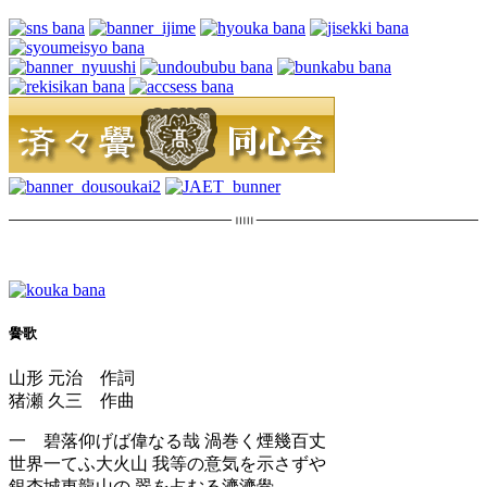
黌歌
山形 元治 作詞
猪瀬 久三 作曲
一 碧落仰げば偉なる哉 渦巻く煙幾百丈
世界一てふ大火山 我等の意気を示さずや
銀杏城東龍山の 翠を占むる濟濟黌