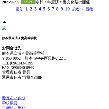
2025/09/09
令和７年度済々黌文化祭の開催
1
2
3
4
5
6
7
8
9
10
最初
へ
最後
熊本県立済々黌高等学校
お問合せ先
熊本県立済々黌高等学校
〒860-0862 熊本市中央区黒髪2-22-1
TEL (096)343-6195
FAX (096)346-8943
管理責任者 黌長
運用責任者 情報企画部
済々黌紹介
黌長あいさつ
学校概要
三綱領・黌歌