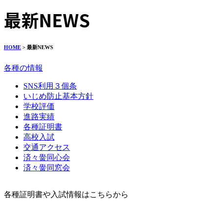
最新NEWS
HOME
> 最新NEWS
各種の情報
SNS利用３個条
いじめ防止基本方針
学校評価
進路実績
各種証明書
高校入試
交通アクセス
済々黌同心会
済々黌同窓会
各種証明書や入試情報はこちらから