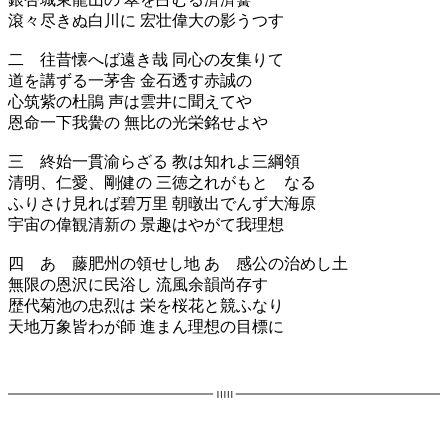
滾々尽きぬ白川に 宏壮偉大の影うつす
二 往昔懐へば遠き哉 同心の友集りて
道を講ずる一茅舎 金石透す赤誠の
心筑紫の杜鵑 声は雲井に聞えてや
恩命一下我黌の 無比の光栄銘せよや
三 終始一貫渝らざる 教は知れよ三綱領
清明、仁愛、剛健の 三徳之れがもとゝなる
ふりさけ見れば碧万里 朝暾出でんず大海原
宇宙の偉観清新の 景趣はやがて我理想
四 あゝ藤肥州の領せし地 あゝ感公の治めし土
無限の恩沢に民浴し 流風余韻尚存す
歴代菊池の忠烈は 栄を桜花と競ふなり
天地万象皆わが師 進まん理想の目標に