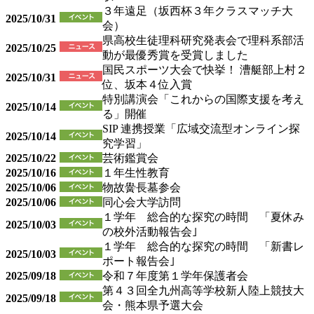
３年遠足（坂西杯３年クラスマッチ大
2025/10/31
会）
県高校生徒理科研究発表会で理科系部活
2025/10/25
動が最優秀賞を受賞しました
国民スポーツ大会で快挙！ 漕艇部上村２
2025/10/31
位、坂本４位入賞
特別講演会「これからの国際支援を考え
2025/10/14
る」開催
SIP 連携授業「広域交流型オンライン探
2025/10/14
究学習」
2025/10/22
芸術鑑賞会
2025/10/16
１年生性教育
2025/10/06
物故黌長墓参会
2025/10/06
同心会大学訪問
１学年 総合的な探究の時間 「夏休み
2025/10/03
の校外活動報告会｣
１学年 総合的な探究の時間 「新書レ
2025/10/03
ポート報告会｣
2025/09/18
令和７年度第１学年保護者会
第４３回全九州高等学校新人陸上競技大
2025/09/18
会・熊本県予選大会