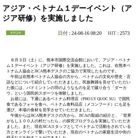
アジア・ベトナム１デーイベント（ア
ジア研修）を実施しました
日付
: 24-08-16 08:20
HIT
: 2573
８月３日（土）に、熊本市国際交流会館において、アジア・ベトナ
ム１デーイベント（アジア研修）を実施しました。これは、在熊本ベ
トナム人協会とJICA熊本デスクのご協力で実現したものです。
午前は在熊本ベトナム人協会の方から、ベトナムの文化や歴史・言
語などについて紹介していただきました。民族舞踊を見せていただい
た後には、バドミントンの羽のようなものを足で蹴り合う「ダーカ
ウ」という国民的スポーツを体験しました。
お昼には、下通にあるベトナム料理店（PHO LY QUOC SU）で国民
食であるフォーを食べ、ベトナム食料品店（メコンフード）にも足を
運び、本場の食材を見学させていただきました。
午後からはJICA熊本デスクの方から、JICAの取組の紹介と、「世界
がもし１００人の村だったら」の探究プログラムを実施していただき
ました。また、現在JICAスタッフとしてベトナムで活動をされている
方とオンラインで繋いでいただき、現在のベトナムの家庭生活や街の
様子などを知ることができました。