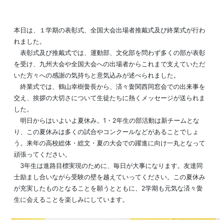
本日は、１学期の表彰式、全国大会出場者推戴式及び終業式が行わ
れました。
表彰式及び推戴式では、運動部、文化部を問わず多くの部が表彰
を受け、九州大会や全国大会への出場者からこれまで支えていただ
いた方々への感謝の気持ちと意気込みが述べられました。
終業式では、鶴山幸樹黌長から、済々黌関西同窓会での出来事を
交え、挨拶の大切さについて生徒たちに熱くメッセージが送られま
した。
明日からはいよいよ夏休み。1・2年生の部活動は新チームとな
り、この夏休みは多くの試合やコンクールなどがあることでしょ
う。来年の高校総体・総文・夏の大会での躍進に向け一丸となって
頑張ってください。
3年生は進路目標実現のために、毎日が大事になります。友達同
士励まし合いながら受験の壁を越えていってください。この夏休み
が充実したものとなることを願うとともに、2学期も元気な済々黌
生に会えることを楽しみにしています。