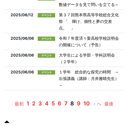
数値データを見て問いを立てる～
2025/06/12
第３７回熊本県高等学校総合文化
祭 「 輝け、個性と夢の交差
点。 」
2025/06/06
令和７年度済々黌高校学校説明会
の開催について（予告）
2025/06/06
大学生による学部・学科説明会
（２学年）
2025/06/06
１学年 総合的な探究の時間 ～
出張講義（講師：月井雅晴先生）
～
1
2
3
4
5
6
7
8
9
10
最初
へ
最後