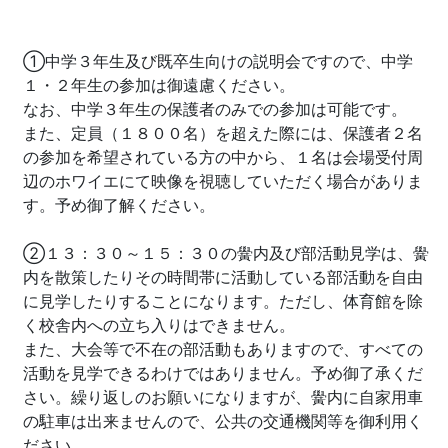
①中学３年生及び既卒生向けの説明会ですので、中学
１・２年生の参加は御遠慮ください。
なお、中学３年生の保護者のみでの参加は可能です。
また、定員（１８００名）を超えた際には、保護者２名
の参加を希望されている方の中から、１名は会場受付周
辺のホワイエにて映像を視聴していただく場合がありま
す。予め御了解ください。
②１３：３０～１５：３０の黌内及び部活動見学は、黌
内を散策したりその時間帯に活動している部活動を自由
に見学したりすることになります。ただし、体育館を除
く校舎内への立ち入りはできません。
また、大会等で不在の部活動もありますので、すべての
活動を見学できるわけではありません。予め御了承くだ
さい。繰り返しのお願いになりますが、黌内に自家用車
の駐車は出来ませんので、公共の交通機関等を御利用く
ださい。