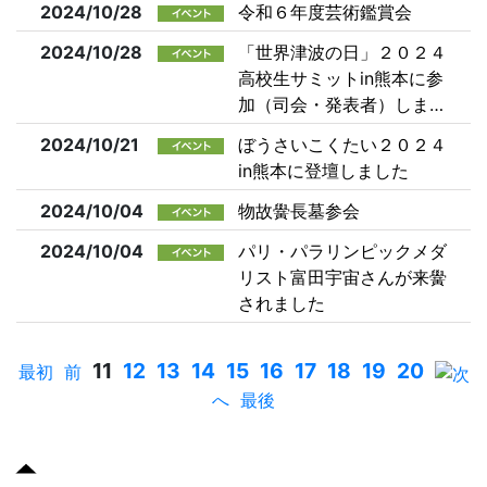
2024/10/28
令和６年度芸術鑑賞会
2024/10/28
「世界津波の日」２０２４
高校生サミットin熊本に参
加（司会・発表者）しま…
2024/10/21
ぼうさいこくたい２０２４
in熊本に登壇しました
2024/10/04
物故黌長墓参会
2024/10/04
パリ・パラリンピックメダ
リスト富田宇宙さんが来黌
されました
11
12
13
14
15
16
17
18
19
20
最初
前
へ
最後