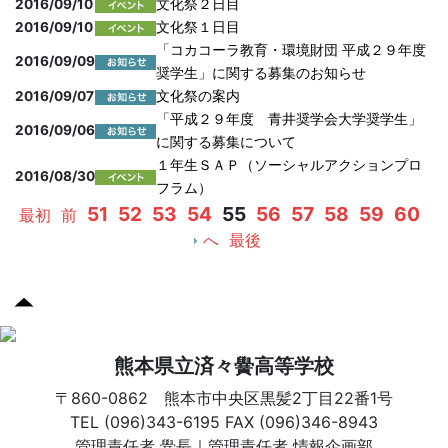
2016/09/10
文化祭２日目
2016/09/10
文化祭１日目
「コカコーラ教育・環境財団 平成２９年度
2016/09/09
奨学生」に関する募集のお知らせ
2016/09/07
文化祭の案内
「平成２９年度 青井奨学会大学奨学生」
2016/09/06
に関する募集について
１年生ＳＡＰ（ソーシャルアクションプロ
2016/08/30
フラム）
51
52
53
54
55
56
57
58
59
60
最初
前
へ
最後
熊本県立済々黌高等学校
〒860-0862 熊本市中央区黒髪2丁目22番1号
TEL (096)343-6195 FAX (096)346-8943
管理責任者 黌長｜管理責任者 情報企画部