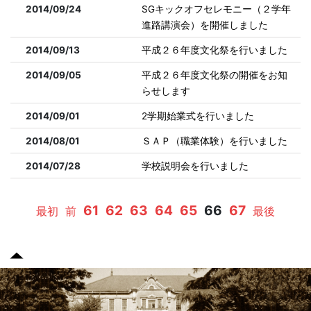
2014/09/24
SGキックオフセレモニー（２学年
進路講演会）を開催しました
2014/09/13
平成２６年度文化祭を行いました
2014/09/05
平成２６年度文化祭の開催をお知
らせします
2014/09/01
2学期始業式を行いました
2014/08/01
ＳＡＰ（職業体験）を行いました
2014/07/28
学校説明会を行いました
61
62
63
64
65
66
67
最初
前
最後