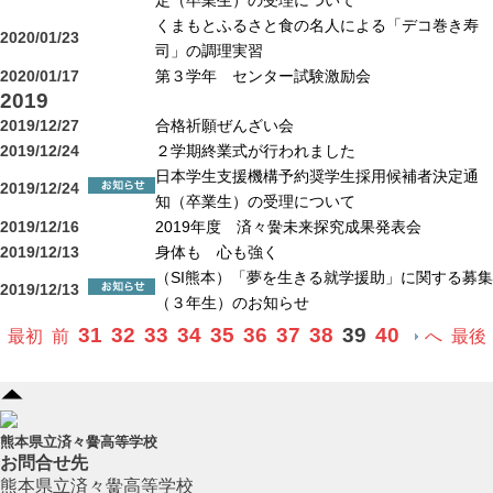
定（卒業生）の受理について
くまもとふるさと食の名人による「デコ巻き寿
2020/01/23
司」の調理実習
2020/01/17
第３学年 センター試験激励会
2019
2019/12/27
合格祈願ぜんざい会
2019/12/24
２学期終業式が行われました
日本学生支援機構予約奨学生採用候補者決定通
2019/12/24
知（卒業生）の受理について
2019/12/16
2019年度 済々黌未来探究成果発表会
2019/12/13
身体も 心も強く
（SI熊本）「夢を生きる就学援助」に関する募集
2019/12/13
（３年生）のお知らせ
31
32
33
34
35
36
37
38
39
40
最初
前
へ
最後
熊本県立済々黌高等学校
お問合せ先
熊本県立済々黌高等学校