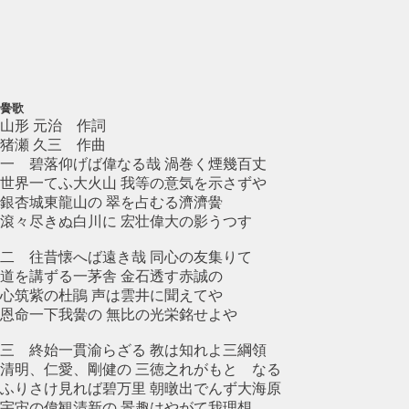
黌歌
山形 元治 作詞
猪瀬 久三 作曲
一 碧落仰げば偉なる哉 渦巻く煙幾百丈
世界一てふ大火山 我等の意気を示さずや
銀杏城東龍山の 翠を占むる濟濟黌
滾々尽きぬ白川に 宏壮偉大の影うつす
二 往昔懐へば遠き哉 同心の友集りて
道を講ずる一茅舎 金石透す赤誠の
心筑紫の杜鵑 声は雲井に聞えてや
恩命一下我黌の 無比の光栄銘せよや
三 終始一貫渝らざる 教は知れよ三綱領
清明、仁愛、剛健の 三徳之れがもとゝなる
ふりさけ見れば碧万里 朝暾出でんず大海原
宇宙の偉観清新の 景趣はやがて我理想