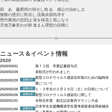
四 あゝ藤肥州の領せし地 あゝ感公の治めし土
無限の恩沢に民浴し 流風余韻尚存す
歴代菊池の忠烈は 栄を桜花と競ふなり
天地万象皆わが師 進まん理想の目標に
ニュース＆イベント情報
2020
2020/03/01
第７２回 卒業証書授与式
2020/02/29
表彰式が行われました
新型コロナウイルス感染症対策のための臨時休
2020/02/29
業について
2020/02/28
１・２年生の２月２９日（土）の日程について
2020/02/26
新型コロナウィルス感染症に関して
2020/01/31
令和元年度 創立記念黌内マラソン大会
日本学生支援機構奨学生選考保留者採用候補決
2020/01/30