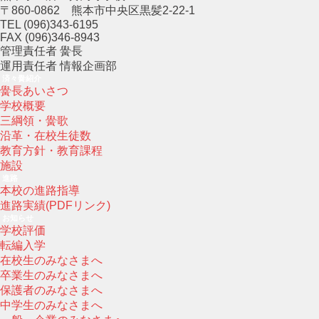
〒860-0862 熊本市中央区黒髪2-22-1
TEL (096)343-6195
FAX (096)346-8943
管理責任者 黌長
運用責任者 情報企画部
済々黌紹介
黌長あいさつ
学校概要
三綱領・黌歌
沿革・在校生徒数
教育方針・教育課程
施設
進路
本校の進路指導
進路実績(PDFリンク)
お知らせ
学校評価
転編入学
在校生のみなさまへ
卒業生のみなさまへ
保護者のみなさまへ
中学生のみなさまへ