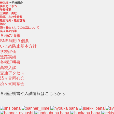
HOME
> 学校紹介
黌長あいさつ
学校概要
三網領・黌歌
沿革・在校生徒数
教育方針・教育課程
施設
済々黌生としての生活について
済々黌の四季
各種の情報
SNS利用３個条
いじめ防止基本方針
学校評価
進路実績
各種証明書
高校入試
交通アクセス
済々黌同心会
済々黌同窓会
各種証明書や入試情報はこちらから