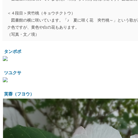
＜４段目＞夾竹桃（キョウチクトウ）
図書館の横に咲いています。「♪ 夏に咲く花 夾竹桃～」という歌が
ク色ですが、黄色や白の花もあります。
（写真・文／境）
タンポポ
ツユクサ
芙蓉（フヨウ）