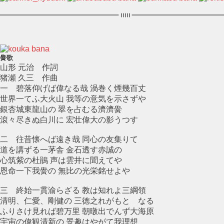
黌歌
山形 元治 作詞
猪瀬 久三 作曲
一 碧落仰げば偉なる哉 渦巻く煙幾百丈
世界一てふ大火山 我等の意気を示さずや
銀杏城東龍山の 翠を占むる濟濟黌
滾々尽きぬ白川に 宏壮偉大の影うつす
二 往昔懐へば遠き哉 同心の友集りて
道を講ずる一茅舎 金石透す赤誠の
心筑紫の杜鵑 声は雲井に聞えてや
恩命一下我黌の 無比の光栄銘せよや
三 終始一貫渝らざる 教は知れよ三綱領
清明、仁愛、剛健の 三徳之れがもとゝなる
ふりさけ見れば碧万里 朝暾出でんず大海原
宇宙の偉観清新の 景趣はやがて我理想