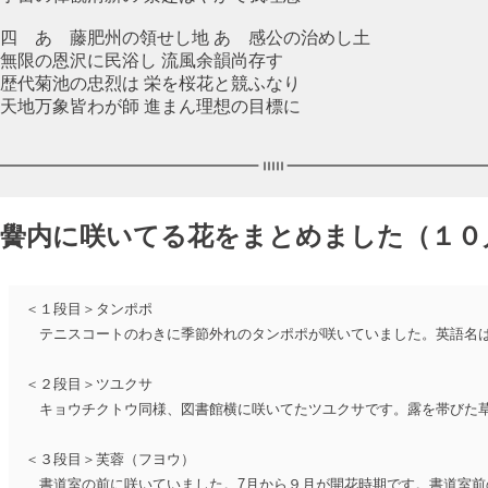
四 あゝ藤肥州の領せし地 あゝ感公の治めし土
無限の恩沢に民浴し 流風余韻尚存す
歴代菊池の忠烈は 栄を桜花と競ふなり
天地万象皆わが師 進まん理想の目標に
黌内に咲いてる花をまとめました（１０
＜１段目＞タンポポ
テニスコートのわきに季節外れのタンポポが咲いていました。英語名は
＜２段目＞ツユクサ
キョウチクトウ同様、図書館横に咲いてたツユクサです。露を帯びた草
＜３段目＞芙蓉（フヨウ）
書道室の前に咲いていました。7月から９月が開花時期です。書道室前