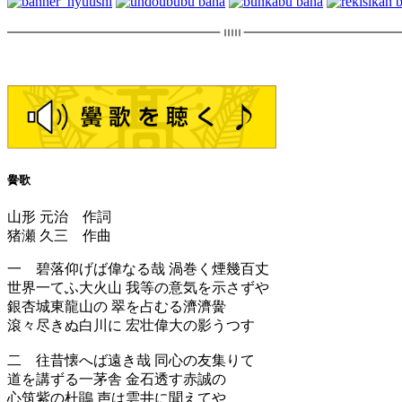
黌歌
山形 元治 作詞
猪瀬 久三 作曲
一 碧落仰げば偉なる哉 渦巻く煙幾百丈
世界一てふ大火山 我等の意気を示さずや
銀杏城東龍山の 翠を占むる濟濟黌
滾々尽きぬ白川に 宏壮偉大の影うつす
二 往昔懐へば遠き哉 同心の友集りて
道を講ずる一茅舎 金石透す赤誠の
心筑紫の杜鵑 声は雲井に聞えてや