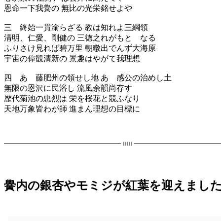
恩命一下我黌の 無比の光栄銘せよや
三 終始一貫渝らざる 教は知れよ三綱領
清明、仁愛、剛健の 三徳之れがもとゝなる
ふりさけ見れば碧万里 朝暾出でんず大海原
宇宙の偉観清新の 景趣はやがて我理想
四 あゝ藤肥州の領せし地 あゝ感公の治めし土
無限の恩沢に民浴し 流風余韻尚存す
歴代菊池の忠烈は 栄を桜花と競ふなり
天地万象皆わが師 進まん理想の目標に
黌内の銀杏やモミジが紅葉を迎えました