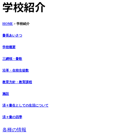
学校紹介
HOME
> 学校紹介
黌長あいさつ
学校概要
三網領・黌歌
沿革・在校生徒数
教育方針・教育課程
施設
済々黌生としての生活について
済々黌の四季
各種の情報