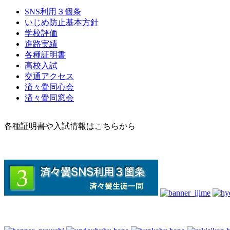
SNS利用３個条
いじめ防止基本方針
学校評価
進路実績
各種証明書
高校入試
交通アクセス
済々黌同心会
済々黌同窓会
各種証明書や入試情報はこちらから