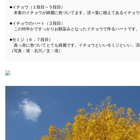
■イチョウ（１段目～５段目）
本黌のイチョウが綺麗に色づいてます。済々黌に植えてあるイチョウ
■イチョウのハート（２段目）
この何年かですっかりお馴染みとなったイチョウで作るハートです。
■モミジ（６，７段目）
真っ赤に色づいてとても綺麗です。イチョウといいモミジといい、済
（写真：境・石川／文：境）