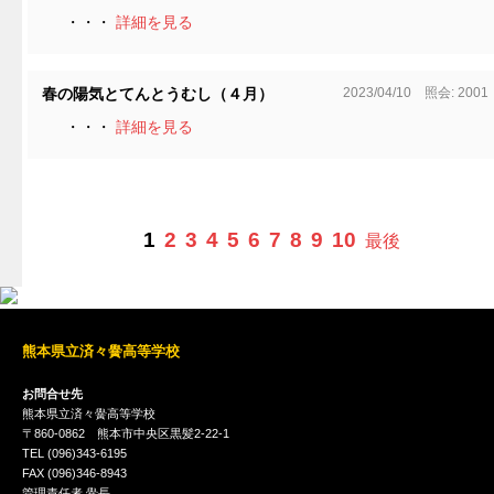
・・・
詳細を見る
2023/04/10 照会: 2001
春の陽気とてんとうむし（４月）
・・・
詳細を見る
1
2
3
4
5
6
7
8
9
10
最後
熊本県立済々黌高等学校
お問合せ先
熊本県立済々黌高等学校
〒860-0862 熊本市中央区黒髪2-22-1
TEL (096)343-6195
FAX (096)346-8943
管理責任者 黌長