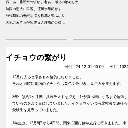
四 あゝ藤肥州の領せし地 あゝ感公の治めし土
無限の恩沢に民浴し 流風余韻尚存す
歴代菊池の忠烈は 栄を桜花と競ふなり
天地万象皆わが師 進まん理想の目標に
イチョウの繋がり
日付
: 24-12-01 00:00
HIT
: 10
12月に入ると寒さも本格的になりました。
それと同時に黌内のイチョウも黄色く色づき、見ごろを迎えます。
3年生は約1ヶ月後に共通テストを控え、外が真っ暗になるまで勉強し
ているのをよく目にしていました。イチョウがいつも北校舎で頑張る
受験生を見守っていました。
1年生は、12月8日から4日間、関東方面に修学旅行に行きました。東