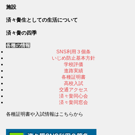
施設
済々黌生としての生活について
済々黌の四季
各種の情報
SNS利用３個条
いじめ防止基本方針
学校評価
進路実績
各種証明書
高校入試
交通アクセス
済々黌同心会
済々黌同窓会
各種証明書や入試情報はこちらから