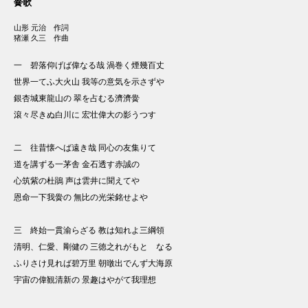
黌歌
山形 元治 作詞
猪瀬 久三 作曲
一 碧落仰げば偉なる哉 渦巻く煙幾百丈
世界一てふ大火山 我等の意気を示さずや
銀杏城東龍山の 翠を占むる濟濟黌
滾々尽きぬ白川に 宏壮偉大の影うつす
二 往昔懐へば遠き哉 同心の友集りて
道を講ずる一茅舎 金石透す赤誠の
心筑紫の杜鵑 声は雲井に聞えてや
恩命一下我黌の 無比の光栄銘せよや
三 終始一貫渝らざる 教は知れよ三綱領
清明、仁愛、剛健の 三徳之れがもとゝなる
ふりさけ見れば碧万里 朝暾出でんず大海原
宇宙の偉観清新の 景趣はやがて我理想